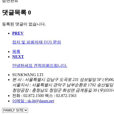
답변완료
댓글목록
0
등록된 댓글이 없습니다.
PREV
접지 및 피뢰자재 단가 문의
목록
NEXT
안녕하세요 견적의뢰드립니다.
SUNKWANG LTI
본
사 : 서울특별시 강남구 도곡로 231 성보빌딩 5F (우)062
서울지사 : 서울특별시 관악구 남부순환로 1702 송산빌딩 3F
청양공장 : 충청남도 청양군 화성면 금계동길 30 (우)3331
전화 : 02.872.1500
팩스 : 02.872.1563
이메일 : sk-lti@daum.net