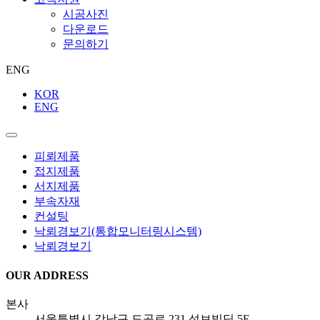
시공사진
다운로드
문의하기
ENG
KOR
ENG
피뢰제품
접지제품
서지제품
부속자재
컨설팅
낙뢰경보기(통합모니터링시스템)
낙뢰경보기
OUR ADDRESS
본
사
서울특별시 강남구 도곡로 231 성보빌딩 5F