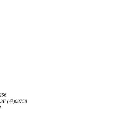
56
 (우)08758
4