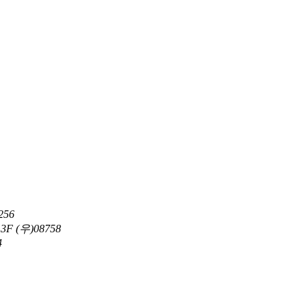
56
 (우)08758
4