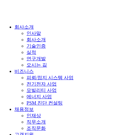
회사소개
인사말
회사소개
기술인증
실적
연구개발
오시는 길
비즈니스
피뢰/접지 시스템 사업
전기전자 사업
모빌리티 사업
에너지 사업
PSM 진단 컨설팅
채용정보
인재상
직무소개
조직문화
고객지원