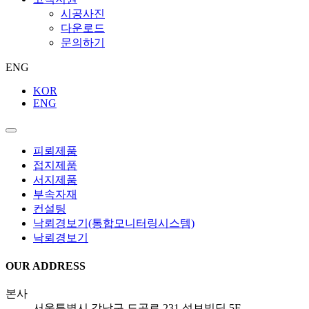
시공사진
다운로드
문의하기
ENG
KOR
ENG
피뢰제품
접지제품
서지제품
부속자재
컨설팅
낙뢰경보기(통합모니터링시스템)
낙뢰경보기
OUR ADDRESS
본
사
서울특별시 강남구 도곡로 231 성보빌딩 5F