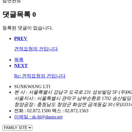
답변완료
댓글목록
0
등록된 댓글이 없습니다.
PREV
견적요청의 건입니다
목록
NEXT
Re: 견적요청의 건입니다
SUNKWANG LTI
본
사 : 서울특별시 강남구 도곡로 231 성보빌딩 5F (우)062
서울지사 : 서울특별시 관악구 남부순환로 1702 송산빌딩 3F
청양공장 : 충청남도 청양군 화성면 금계동길 30 (우)3331
전화 : 02.872.1500
팩스 : 02.872.1563
이메일 : sk-lti@daum.net