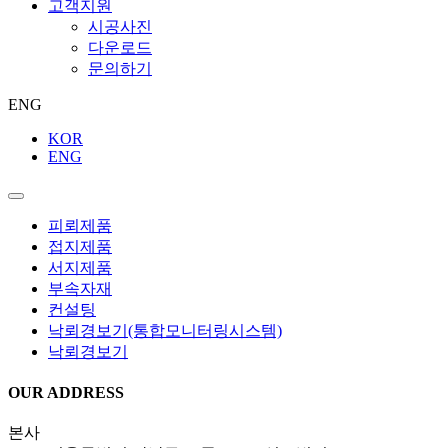
고객지원
시공사진
다운로드
문의하기
ENG
KOR
ENG
피뢰제품
접지제품
서지제품
부속자재
컨설팅
낙뢰경보기(통합모니터링시스템)
낙뢰경보기
OUR ADDRESS
본
사