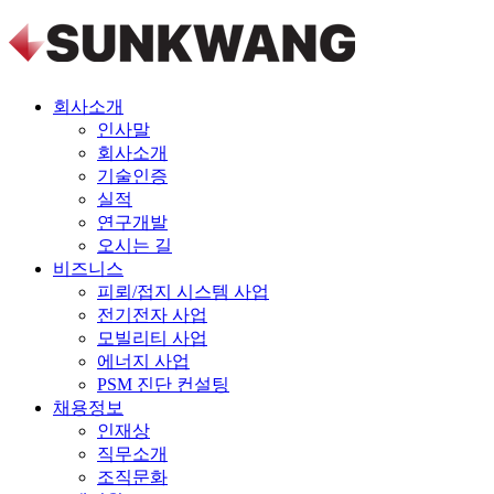
회사소개
인사말
회사소개
기술인증
실적
연구개발
오시는 길
비즈니스
피뢰/접지 시스템 사업
전기전자 사업
모빌리티 사업
에너지 사업
PSM 진단 컨설팅
채용정보
인재상
직무소개
조직문화